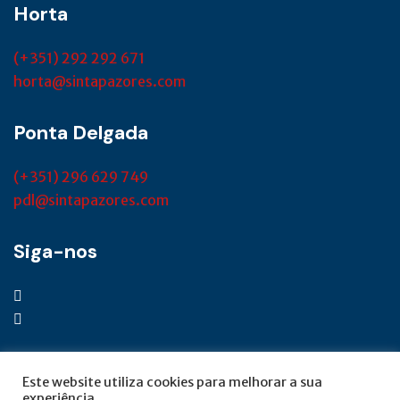
Horta
(+351) 292 292 671
horta@sintapazores.com
Ponta Delgada
(+351) 296 629 749
pdl@sintapazores.com
Siga-nos
Este website utiliza cookies para melhorar a sua
experiência.