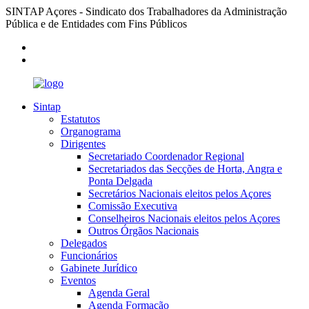
SINTAP Açores - Sindicato dos Trabalhadores da Administração
Pública e de Entidades com Fins Públicos
Sintap
Estatutos
Organograma
Dirigentes
Secretariado Coordenador Regional
Secretariados das Secções de Horta, Angra e
Ponta Delgada
Secretários Nacionais eleitos pelos Açores
Comissão Executiva
Conselheiros Nacionais eleitos pelos Açores
Outros Órgãos Nacionais
Delegados
Funcionários
Gabinete Jurídico
Eventos
Agenda Geral
Agenda Formação