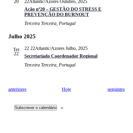
20
22Atlantic/Azores Outubro, 2025
Ação nº20 – GESTÃO DO STRESS E
PREVENÇÃO DO BURNOUT
Terceira
Terceira, Portugal
Julho 2025
22 22Atlantic/Azores Julho, 2025
Ter
22
Secretariado Coordenador Regional
Terceira
Terceira, Portugal
Eventos
Eventos
anteriores
Hoje
seguintes
Subscrever o calendário