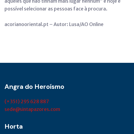
aqueles que não tinham mais lugar nenhum” e hoje é
possível selecionar as pessoas face à procura.
acorianooriental.pt – Autor: Lusa/AO Online
Angra do Heroísmo
(+351) 295 628 887
sede@sintapazores.com
Horta