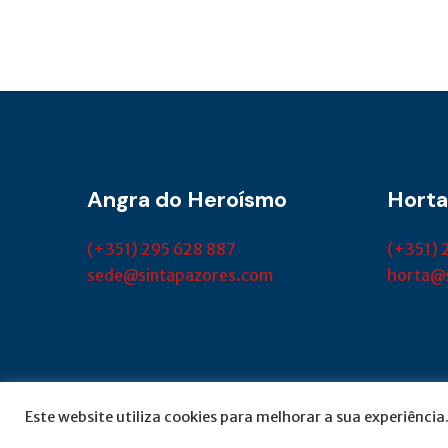
Angra do Heroísmo
Horta
(+351) 295 628 887
(+351) 
sede@sintapazores.com
horta@
© SINTAP Açores 2022 | Desenvolvido por
this
Este website utiliza cookies para melhorar a sua experiência