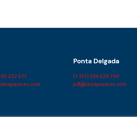
Ponta Delgada
292 292 671
(+351) 296 629 749
sintapazores.com
pdl@sintapazores.com
.functional
.