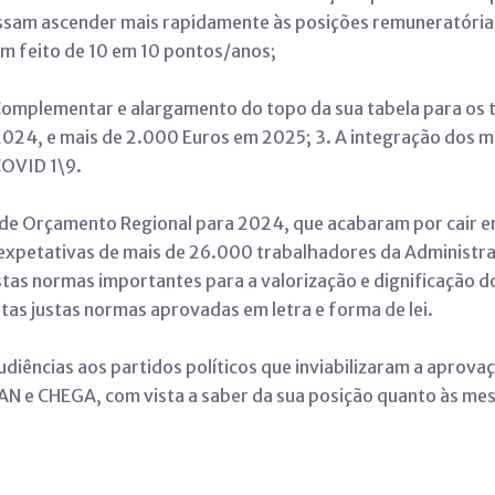
ossam ascender mais rapidamente às posições remuneratórias
êm feito de 10 em 10 pontos/anos;
omplementar e alargamento do topo da sua tabela para os 
2024, e mais de 2.000 Euros em 2025; 3. A integração dos 
COVID 1\9.
de Orçamento Regional para 2024, que acabaram por cair 
 expetativas de mais de 26.000 trabalhadores da Administra
stas normas importantes para a valorização e dignificação d
stas justas normas aprovadas em letra e forma de lei.
audiências aos partidos políticos que inviabilizaram a apro
 PAN e CHEGA, com vista a saber da sua posição quanto às me