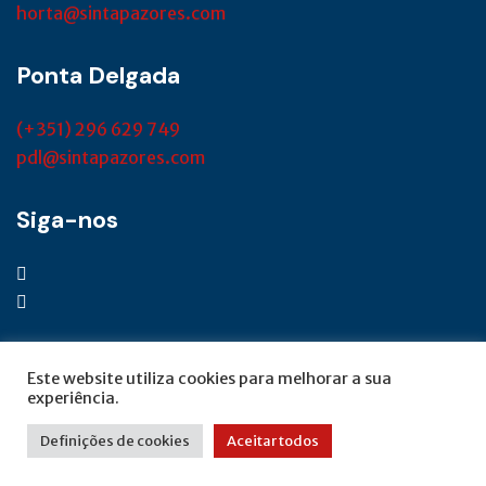
horta@sintapazores.com
Ponta Delgada
(+351) 296 629 749
pdl@sintapazores.com
Siga-nos
Este website utiliza cookies para melhorar a sua
experiência.
© SINTAP Açores 2022 | Desenvolvido por
Definições de cookies
Aceitar todos
this.functional