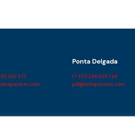
Ponta Delgada
292 292 671
(+351) 296 629 749
sintapazores.com
pdl@sintapazores.com
.functional
.