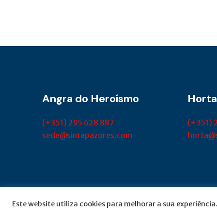
Angra do Heroísmo
Horta
(+351) 295 628 887
(+351) 
sede@sintapazores.com
horta@
© SINTAP Açores 2022 | Desenvolvido por
this
Este website utiliza cookies para melhorar a sua experiência