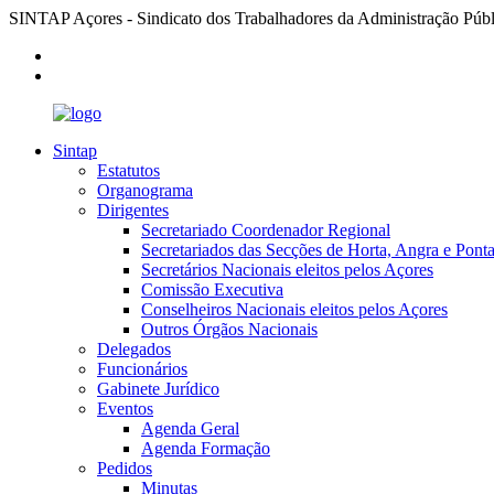
SINTAP Açores - Sindicato dos Trabalhadores da Administração Públ
Sintap
Estatutos
Organograma
Dirigentes
Secretariado Coordenador Regional
Secretariados das Secções de Horta, Angra e Pont
Secretários Nacionais eleitos pelos Açores
Comissão Executiva
Conselheiros Nacionais eleitos pelos Açores
Outros Órgãos Nacionais
Delegados
Funcionários
Gabinete Jurídico
Eventos
Agenda Geral
Agenda Formação
Pedidos
Minutas