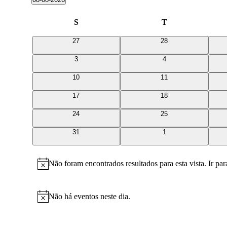
Selecione
a
Calendário
S
Segunda-
T
Terça-
data.
feira
feira
de
0
0
27
28
Eventos
eventos
eventos
0
0
3
4
eventos
eventos
0
0
10
11
eventos
eventos
0
0
17
18
eventos
eventos
0
0
24
25
eventos
eventos
0
0
31
1
eventos
eventos
Não foram encontrados resultados para esta vista. Ir pa
Aviso
Não há eventos neste dia.
Aviso