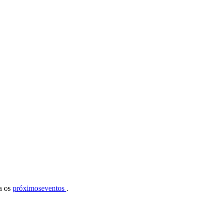
ra os
próximoseventos
.