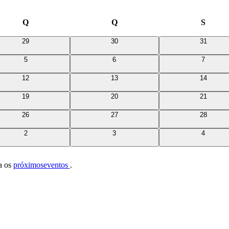
Q
Quarta-
Q
Quinta-
S
Sexta-
feira
feira
feira
0
0
0
29
30
31
eventos
eventos
eventos
0
0
0
5
6
7
eventos
eventos
eventos
0
0
0
12
13
14
eventos
eventos
eventos
0
0
0
19
20
21
eventos
eventos
eventos
0
0
0
26
27
28
eventos
eventos
eventos
0
0
0
2
3
4
eventos
eventos
eventos
ra os
próximoseventos
.