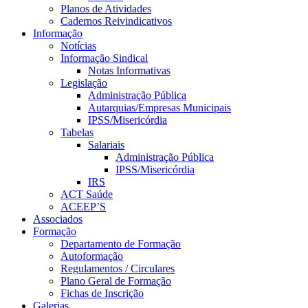
Planos de Atividades
Cadernos Reivindicativos
Informação
Notícias
Informação Sindical
Notas Informativas
Legislação
Administração Pública
Autarquias/Empresas Municipais
IPSS/Misericórdia
Tabelas
Salariais
Administração Pública
IPSS/Misericórdia
IRS
ACT Saúde
ACEEP’S
Associados
Formação
Departamento de Formação
Autoformação
Regulamentos / Circulares
Plano Geral de Formação
Fichas de Inscrição
Galerias