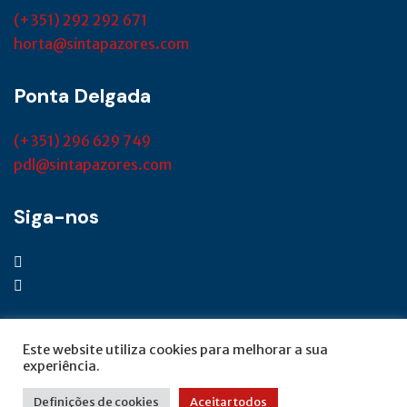
(+351) 292 292 671
horta@sintapazores.com
Ponta Delgada
(+351) 296 629 749
pdl@sintapazores.com
Siga-nos
Este website utiliza cookies para melhorar a sua
experiência.
© SINTAP Açores 2022 | Desenvolvido por
Definições de cookies
Aceitar todos