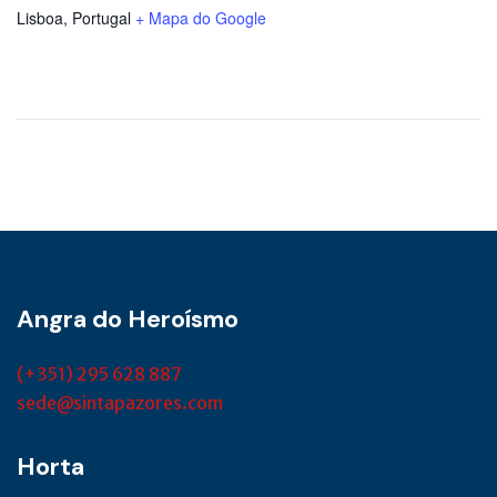
Lisboa
,
Portugal
+ Mapa do Google
Angra do Heroísmo
(+351) 295 628 887
sede@sintapazores.com
Horta