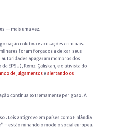
res — mais uma vez.
ociação coletiva e acusações criminais.
milhares foram forçados a deixar seus
o as autoridades apagaram membros dos
 da EPSU), Remzi Çalışkan, e o ativista do
ando de julgamentos
e
alertando os
nização continua extremamente perigoso. A
o . Leis antigreve em países como Finlândia
e” – estão minando o modelo social europeu.