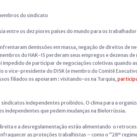
membros do sindicato
ússia entre os dez piores países do mundo para os trabalhado
nfrentaram demissões em massa, negação de direitos de neg
0 membros do HAK-IS perderam seus empregos e dezenas de 
 foi impedido de participar de negociações coletivas quand
uindo o vice-presidente do DISK (e membro do Comitê Executivo
ssos filiados os apoiaram : visitando-os na Turquia,
particip
 e sindicatos independentes proibidos. O clima para a orga
res independentes que pedem mudanças na Bielorrússia.
direita e a desregulamentação estão alimentando o retrocess
enfraquecer as proteções trabalhistas – como o “28º regim