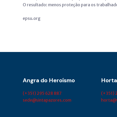
O resultado: menos proteção para os trabalhado
epsu.org
Angra do Heroísmo
Horta
(+351) 295 628 887
(+351) 
sede@sintapazores.com
horta@