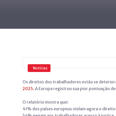
Notícias
Os direitos dos trabalhadores estão se deterio
2025.
A Europa registrou sua pior pontuação de
O relatório mostra que:
41% dos países europeus violam agora o direito d
54% negam aos trabalhadores acesso à justiça