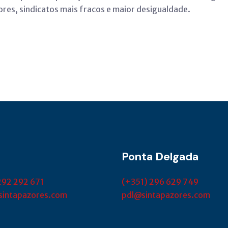
res, sindicatos mais fracos e maior desigualdade.
Ponta Delgada
292 292 671
(+351) 296 629 749
sintapazores.com
pdl@sintapazores.com