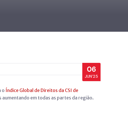
06
JUN’25
m o
Índice Global de Direitos da CSI de
os aumentando em todas as partes da região.