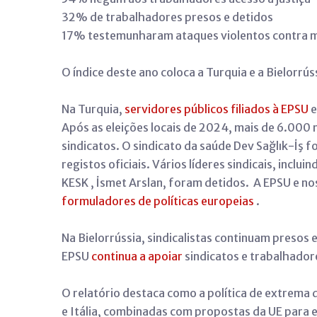
32% de trabalhadores presos e detidos
17% testemunharam ataques violentos contra 
O índice deste ano coloca a Turquia e a Bielorr
Na Turquia,
servidores públicos filiados à EPSU
e
Após as eleições locais de 2024, mais de 6.00
sindicatos. O sindicato da saúde Dev Sağlık-İş
registos oficiais. Vários líderes sindicais, incl
KESK , İsmet Arslan, foram detidos. A EPSU e no
formuladores de políticas europeias
.
Na Bielorrússia, sindicalistas continuam presos
EPSU
continua a apoiar
sindicatos e trabalhado
O relatório destaca como a política de extrema 
e Itália, combinadas com propostas da UE para 