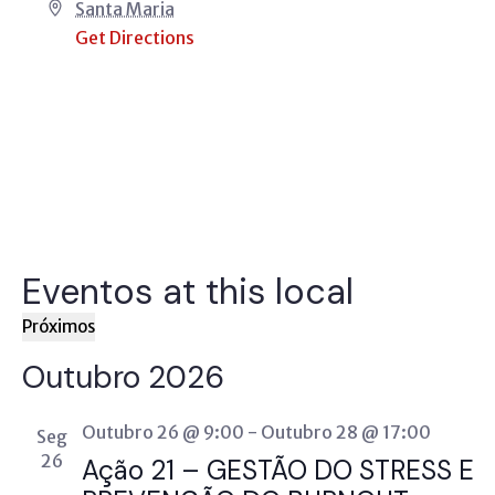
Address
Santa Maria
Get Directions
Eventos at this local
Próximos
Selecione
Outubro 2026
a
data.
Outubro 26 @ 9:00
-
Outubro 28 @ 17:00
Seg
26
Ação 21 – GESTÃO DO STRESS E