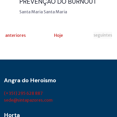
PREVENÇÃO DO BURNOUT
Santa Maria
Santa Maria
Eventos
Eventos
anteriores
Hoje
seguintes
Angra do Heroísmo
(+351) 295 628 887
sede@sintapazores.com
Horta