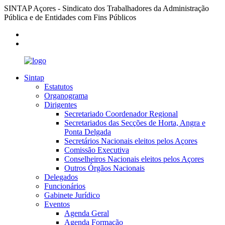
SINTAP Açores - Sindicato dos Trabalhadores da Administração
Pública e de Entidades com Fins Públicos
Sintap
Estatutos
Organograma
Dirigentes
Secretariado Coordenador Regional
Secretariados das Secções de Horta, Angra e
Ponta Delgada
Secretários Nacionais eleitos pelos Açores
Comissão Executiva
Conselheiros Nacionais eleitos pelos Açores
Outros Órgãos Nacionais
Delegados
Funcionários
Gabinete Jurídico
Eventos
Agenda Geral
Agenda Formação