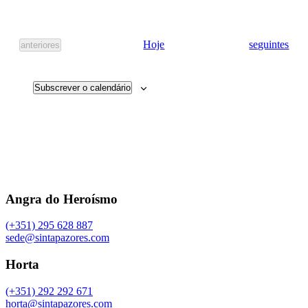
Eventos
Hoje
seguintes
Eventos
anteriores
Subscrever o calendário
Angra do Heroísmo
(+351) 295 628 887
sede@sintapazores.com
Horta
(+351) 292 292 671
horta@sintapazores.com