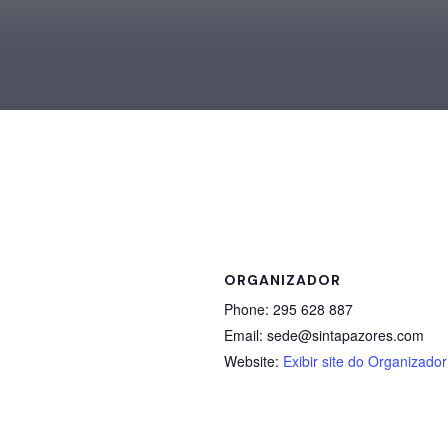
ORGANIZADOR
Phone:
295 628 887
Email:
sede@sintapazores.com
Website:
Exibir site do Organizador