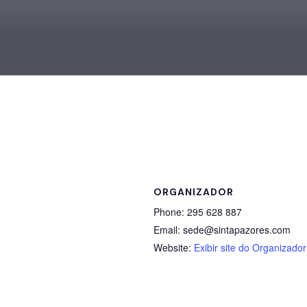
ORGANIZADOR
Phone:
295 628 887
Email:
sede@sintapazores.com
Website:
Exibir site do Organizador