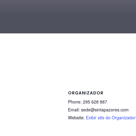
ORGANIZADOR
Phone:
295 628 887
Email:
sede@sintapazores.com
Website:
Exibir site do Organizador