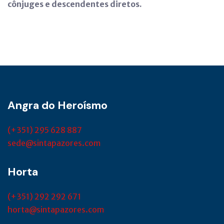
cônjuges e descendentes diretos.
Angra do Heroísmo
(+351) 295 628 887
sede@sintapazores.com
Horta
(+351) 292 292 671
horta@sintapazores.com