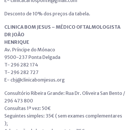
E- clinicacarlosponte@gmail.com
Desconto de 10% dos preços da tabela.
CLINICA BOM JESUS – MÉDICO OFTALMOLOGISTA
DR JOÃO
HENRIQUE
Av. Príncipe do Mónaco
9500-237 Ponta Delgada
T- 296 282 174
T- 296 282 727
E- cbj@clinicabomjesus.org
Consultório Ribeira Grande: Rua Dr. Oliveira San Bento /
296 473 800
Consultas 1ª vez: 50€
Seguintes simples: 35€ ( sem exames complementares
);