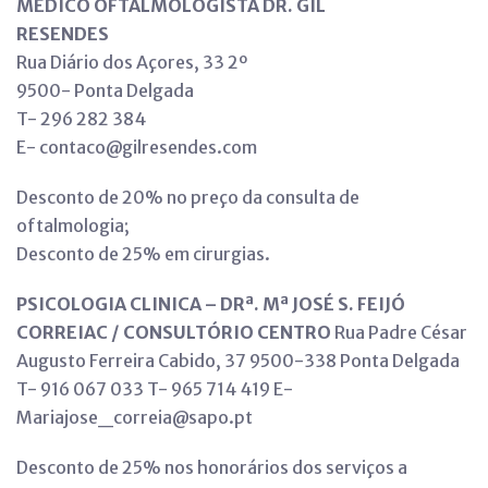
MÉDICO OFTALMOLOGISTA DR. GIL
RESENDES
Rua Diário dos Açores, 33 2º
9500- Ponta Delgada
T- 296 282 384
E- contaco@gilresendes.com
Desconto de 20% no preço da consulta de
oftalmologia;
Desconto de 25% em cirurgias.
PSICOLOGIA CLINICA – DRª. Mª JOSÉ S. FEIJÓ
CORREIAC / CONSULTÓRIO CENTRO
Rua Padre César
Augusto Ferreira Cabido, 37 9500-338 Ponta Delgada
T- 916 067 033 T- 965 714 419 E-
Mariajose_correia@sapo.pt
Desconto de 25% nos honorários dos serviços a